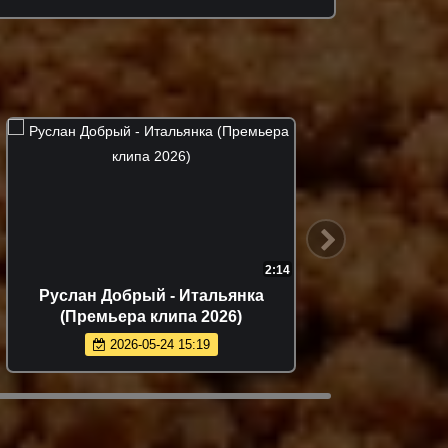
3:17
ХАННА - Танцуй (Премьера 2026)
Руст
(
2026-06-14 11:27