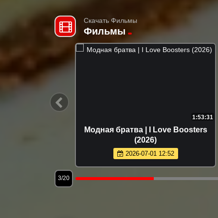
Скачать Фильмы
Фильмы
2:00:20
1:53:31
e Devil
Модная братва | I Love Boosters
)
(2026)
2026-07-01 12:52
3/20