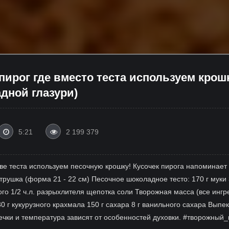
пирог где вместо теста используем крош
дной глазури)
5:21
2 199 379
стве теста используем песочную крошку! Кусочек пирога напомина
трушка (форма 21 - 22 см) Песочное шоколадное тесто: 170 г муки 
ого 1/2 ч.л. разрыхлителя щепотка соли Творожная масса (все инг
 г кукурузного крахмала 150 г сахара 8 г ванильного сахара Выпека
печки и температура зависят от особенностей духовки. #творожный_