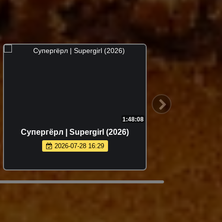
1:48:08
Супергёрл | Supergirl (2026)
Мать 
2026-07-28 16:29