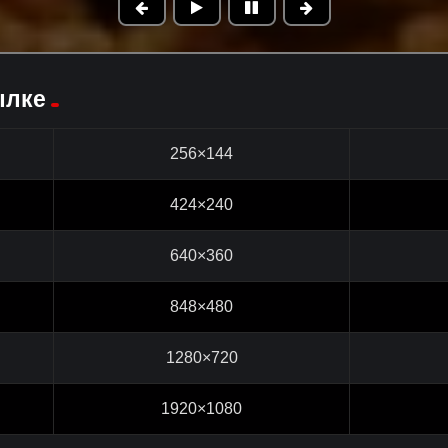
ылке
256×144
424×240
640×360
848×480
1280×720
1920×1080