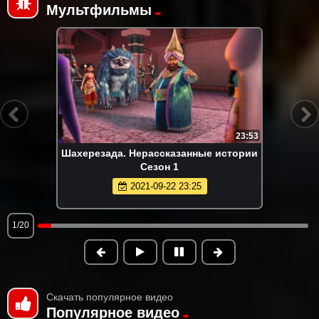
Мультфильмы
23:53
Шахерезада. Нерассказанные истории
Сезон 1
2021-09-22 23:25
1/20
Скачать популярное видео
Популярное видео