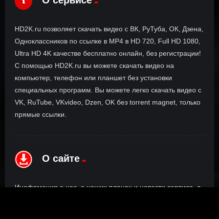
О сервисе
HD2K.ru позволяет скачать видео с ВК, РуТуба, ОК, Дзена,
Одноклассников по ссылке в MP4 в HD 720, Full HD 1080,
Ultra HD 4K качестве бесплатно онлайн, без регистрации!
С помощью HD2K.ru вы можете скачать видео на
компьютер, телефон или планшет без установки
специальных программ. Вы можете легко скачать видео с
VK, RuTube, VKvideo, Dzen, OK без torrent magnet, только
прямые ссылки.
О сайте
Инофрмация о нас, о наших планах и новости сервиса, а
также о нашем браузерном расширении Save4K, где
скачать, как пользоваться.