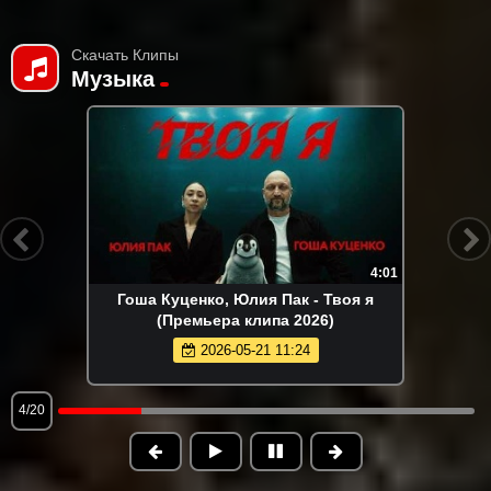
Скачать Клипы
Музыка
4:01
уценко, Юлия Пак - Твоя я
Misty - Лет
ремьера клипа 2026)
2026-05-21 11:24
5/20