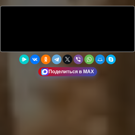
Поделиться в MAX