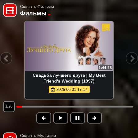
Скачать Фильмы
Фильмы
1:44:58
Свадьба лучшего друга | My Best
Friend's Wedding (1997)
2026-06-01 17:17
1/20
Скачать Мультики