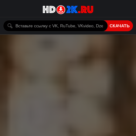
СКАЧАТЬ