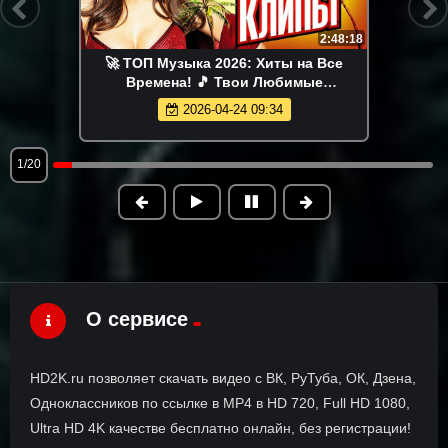
2:48:18
🚀 ТОП Музыка 2026: Хиты на Все
Времена! 🎵 Твои Любимые
Исполнители 💎
2026-04-24 09:34
1/20
О сервисе
HD2K.ru позволяет скачать видео с ВК, РуТуба, ОК, Дзена,
Одноклассников по ссылке в MP4 в HD 720, Full HD 1080,
Ultra HD 4K качестве бесплатно онлайн, без регистрации!