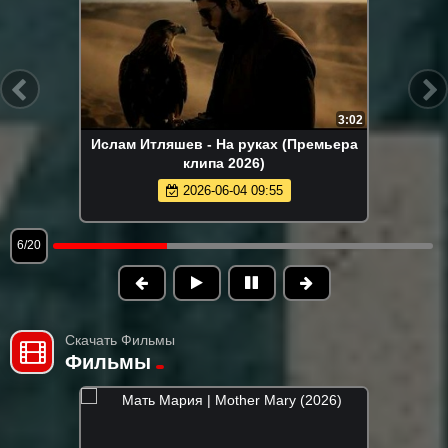
3:02
Ислам Итляшев - На руках (Премьера
клипа 2026)
2026-06-04 09:55
6/20
Скачать Фильмы
Фильмы