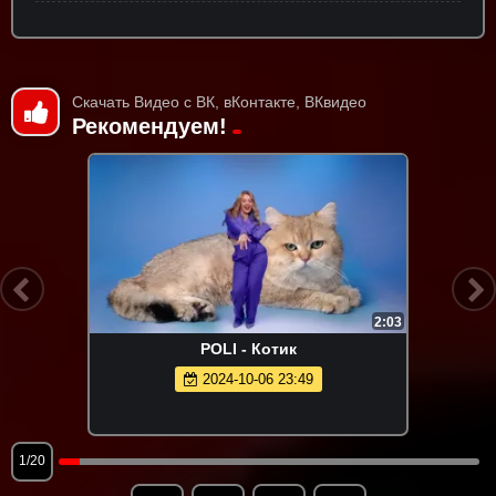
Скачать Видео с ВК, вКонтакте, ВКвидео
Рекомендуем!
2:03
POLI - Котик
2024-10-06 23:49
1/20