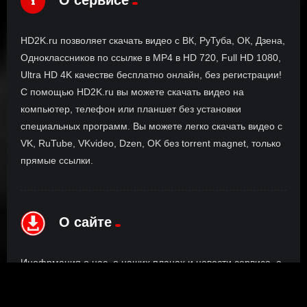
О сервисе
HD2K.ru позволяет скачать видео с ВК, РуТуба, ОК, Дзена,
Одноклассников по ссылке в MP4 в HD 720, Full HD 1080,
Ultra HD 4K качестве бесплатно онлайн, без регистрации!
С помощью HD2K.ru вы можете скачать видео на
компьютер, телефон или планшет без установки
специальных программ. Вы можете легко скачать видео с
VK, RuTube, VKvideo, Dzen, OK без torrent magnet, только
прямые ссылки.
О сайте
Инофрмация о нас, о наших планах и новости сервиса, а
также о нашем браузерном расширении Save4K, где
скачать, как пользоваться.