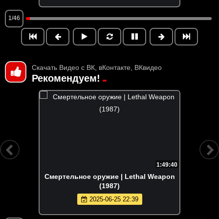
1/46
Скачать Видео с ВК, вКонтакте, ВКвидео
Рекомендуем!
1:49:40
Смертельное оружие | Lethal Weapon
(1987)
2025-06-25 22:39