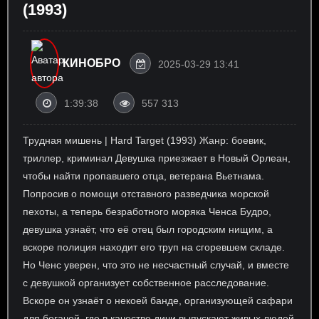
(1993)
КИНОБРО
2025-03-29 13:41
1:39:38
557 313
Трудная мишень | Hard Target (1993) Жанр: боевик,
триллер, криминал Девушка приезжает в Новый Орлеан,
чтобы найти пропавшего отца, ветерана Вьетнама.
Попросив о помощи отставного разведчика морской
пехоты, а теперь безработного моряка Ченса Будро,
девушка узнаёт, что её отец был городским нищим, а
вскоре полиция находит его труп на сгоревшем складе.
Но Ченс уверен, что это не несчастный случай, и вместе
с девушкой организует собственное расследование.
Вскоре он узнаёт о некоей банде, организующей сафари
для богачей, где в качестве дичи выпускают живых людей