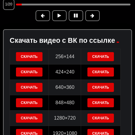
1/20
Скачать видео с ВК по ссылке
256×144
СКАЧАТЬ
СКАЧАТЬ
424×240
СКАЧАТЬ
СКАЧАТЬ
640×360
СКАЧАТЬ
СКАЧАТЬ
848×480
СКАЧАТЬ
СКАЧАТЬ
1280×720
СКАЧАТЬ
СКАЧАТЬ
1920×1080
СКАЧАТЬ
СКАЧАТЬ