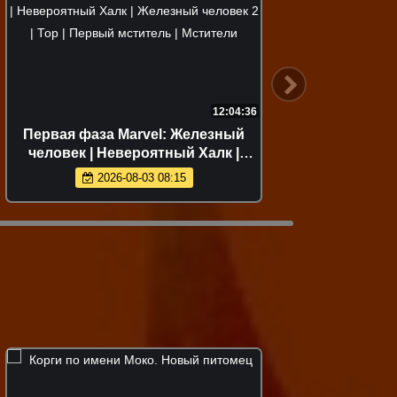
12:04:36
Первая фаза Marvel: Железный
Скучаю 
человек | Невероятный Халк |
Железный человек 2 | Тор | Первый
2026-08-03 08:15
мститель | Мстители