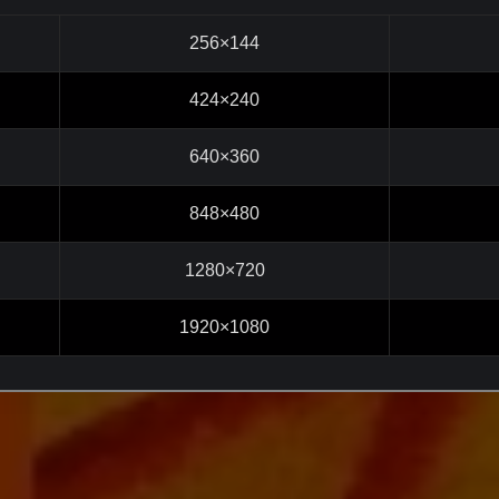
256×144
424×240
640×360
848×480
1280×720
1920×1080