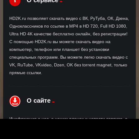
О сервисе
HD2K.ru позволяет скачать видео с ВК, РуТуба, ОК, Дзена,
Одноклассников по ссылке в MP4 в HD 720, Full HD 1080,
Ultra HD 4K качестве бесплатно онлайн, без регистрации!
С помощью HD2K.ru вы можете скачать видео на
компьютер, телефон или планшет без установки
специальных программ. Вы можете легко скачать видео с
VK, RuTube, VKvideo, Dzen, OK без torrent magnet, только
прямые ссылки.
О сайте
Инофрмация о нас, о наших планах и новости сервиса, а
также о нашем браузерном расширении Save4K, где
скачать, как пользоваться.