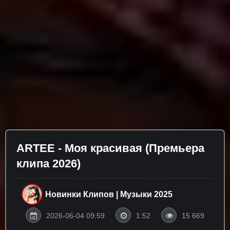
ARTEE - Моя красивая (Премьера
клипа 2026)
Новинки Клипов | Музыки 2025
2026-06-04 09:59
1:52
15 669