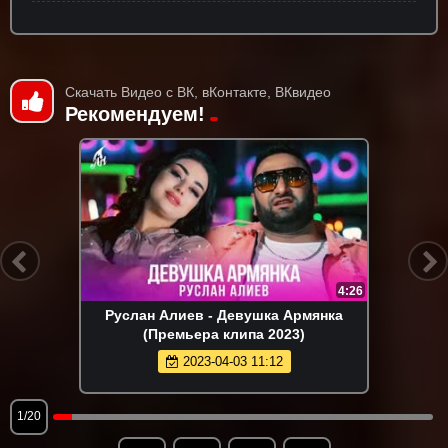
Скачать Видео с ВК, вКонтакте, ВКвидео
Рекомендуем!
4:26
Руслан Алиев - Девушка Армянка
(Премьера клипа 2023)
2023-04-03 11:12
1/20