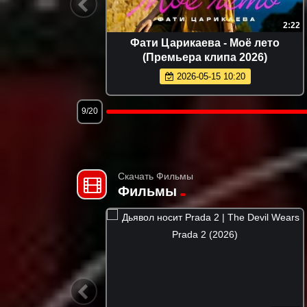
2:59
2:53
 мне да
Murat Gamidov - По ночам
6)
(Премьера клипа 2026)
2026-05-21 14:27
12/20
Скачать Фильмы
Фильмы