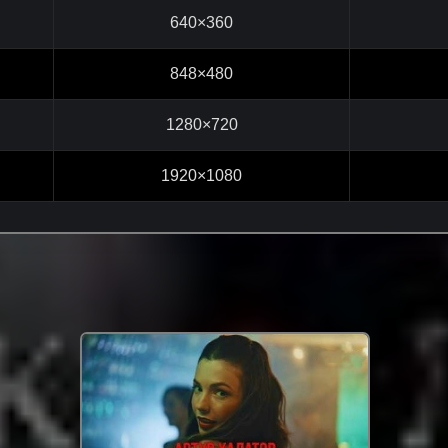
640×360
848×480
1280×720
1920×1080