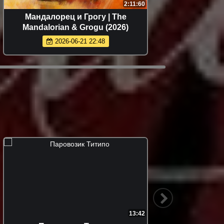
2:11:60
Мандалорец и Грогу | The
Н
Mandalorian & Grogu (2026)
2026-06-21 22:48
13:42