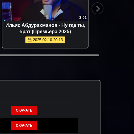
3:01
Ильяс Абдурахманов - Ну где ты,
NЮ - За
брат (Премьера 2025)
2025-02-10 20:13
СКАЧАТЬ
СКАЧАТЬ