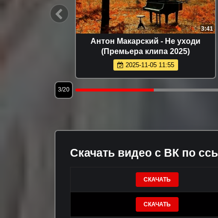
3:37
3:41
ОЛГОФА
Антон Макарский - Не уходи
1)
(Премьера клипа 2025)
2025-11-05 11:55
3/20
Скачать видео с ВК по сс
СКАЧАТЬ
СКАЧАТЬ