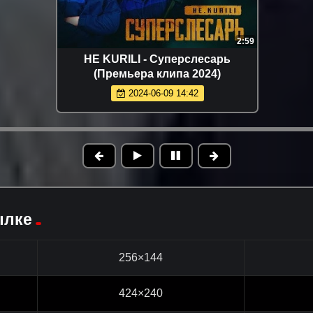
2:59
HE KURILI - Суперслесарь
(Премьера клипа 2024)
2024-06-09 14:42
ылке
256×144
424×240