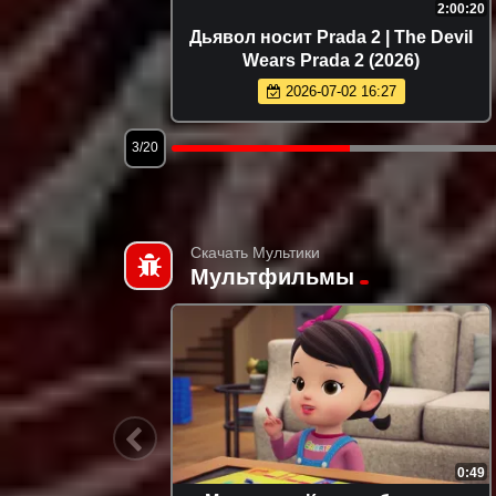
1:39:46
2:00:20
у | GOAT
Дьявол носит Prada 2 | The Devil
Wears Prada 2 (2026)
2026-07-02 16:27
3/20
Скачать Мультики
Мультфильмы
1:13
0:49