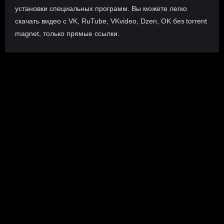
установки специальных программ. Вы можете легко
скачать видео с VK, RuTube, VKvideo, Dzen, OK без torrent
magnet, только прямые ссылки.
О сайте
Инофрмация о нас, о наших планах и новости сервиса, а
также о нашем браузерном расширении Save4K, где
скачать, как пользоваться.
ПОДРОБНЕЕ