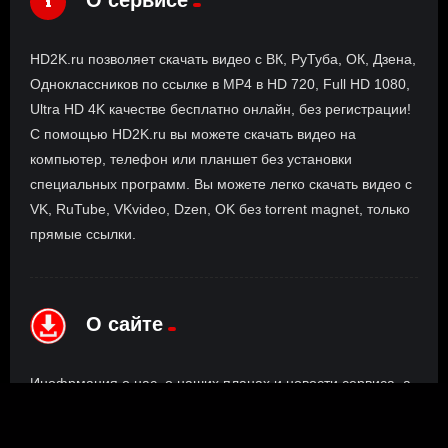
О сервисе
HD2K.ru позволяет скачать видео с ВК, РуТуба, ОК, Дзена,
Одноклассников по ссылке в MP4 в HD 720, Full HD 1080,
Ultra HD 4K качестве бесплатно онлайн, без регистрации!
С помощью HD2K.ru вы можете скачать видео на
компьютер, телефон или планшет без установки
специальных программ. Вы можете легко скачать видео с
VK, RuTube, VKvideo, Dzen, OK без torrent magnet, только
прямые ссылки.
О сайте
Инофрмация о нас, о наших планах и новости сервиса, а
также о нашем браузерном расширении Save4K, где
скачать, как пользоваться.