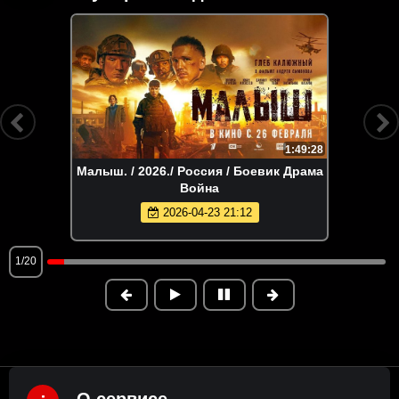
1:49:28
Малыш. / 2026./ Россия / Боевик Драма
Война
2026-04-23 21:12
1/20