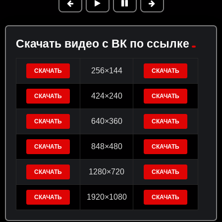
Скачать видео с ВК по ссылке
256×144
СКАЧАТЬ
СКАЧАТЬ
424×240
СКАЧАТЬ
СКАЧАТЬ
640×360
СКАЧАТЬ
СКАЧАТЬ
848×480
СКАЧАТЬ
СКАЧАТЬ
1280×720
СКАЧАТЬ
СКАЧАТЬ
1920×1080
СКАЧАТЬ
СКАЧАТЬ