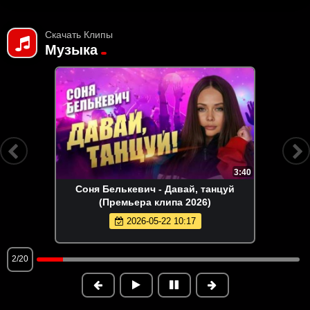
Скачать Клипы
Музыка
3:40
Соня Белькевич - Давай, танцуй
(Премьера клипа 2026)
2026-05-22 10:17
2/20