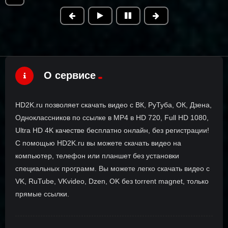
О сервисе
HD2K.ru позволяет скачать видео с ВК, РуТуба, ОК, Дзена,
Одноклассников по ссылке в MP4 в HD 720, Full HD 1080,
Ultra HD 4K качестве бесплатно онлайн, без регистрации!
С помощью HD2K.ru вы можете скачать видео на
компьютер, телефон или планшет без установки
специальных программ. Вы можете легко скачать видео с
VK, RuTube, VKvideo, Dzen, OK без torrent magnet, только
прямые ссылки.