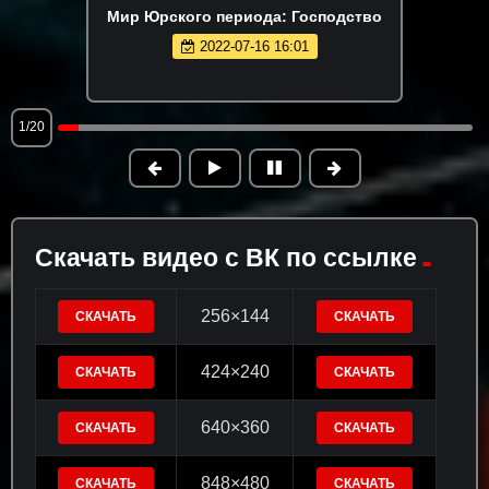
Мир Юрского периода: Господство
2022-07-16 16:01
1/20
Скачать видео с ВК по ссылке
256×144
СКАЧАТЬ
СКАЧАТЬ
424×240
СКАЧАТЬ
СКАЧАТЬ
640×360
СКАЧАТЬ
СКАЧАТЬ
848×480
СКАЧАТЬ
СКАЧАТЬ