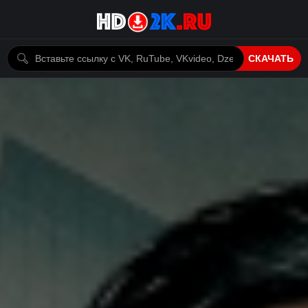
СКАЧАТЬ