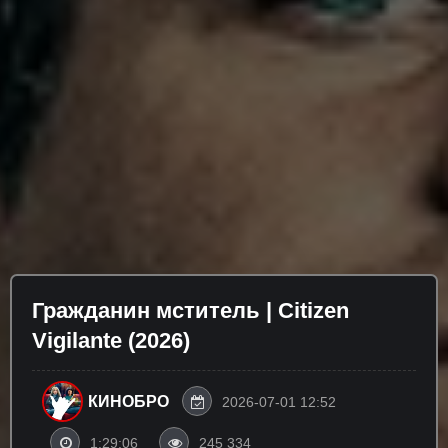
Гражданин мститель | Citizen
Vigilante (2026)
КИНОБРО
2026-07-01 12:52
1:29:06
245 334