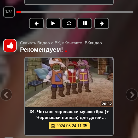
1/25
Скачать Видео с ВК, вКонтакте, ВКвидео
Рекомендуем!
20:32
34. Четыре черепашки мушкетёра (♥
Черепашки ниндзя) для детей
мультсериалы дисней disney сериалы
2024-05-24 11:35
HBO Netflix