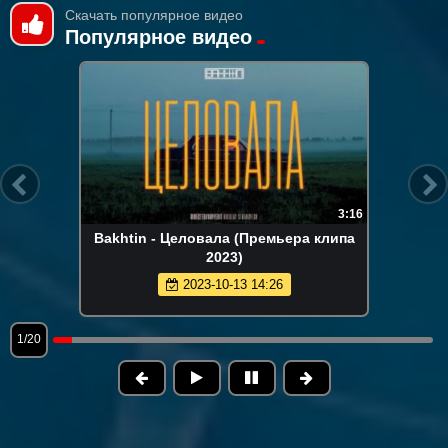
Скачать популярное видео
Популярное видео
3:16
Bakhtin - Целовала (Премьера клипа
2023)
2023-10-13 14:26
1/20