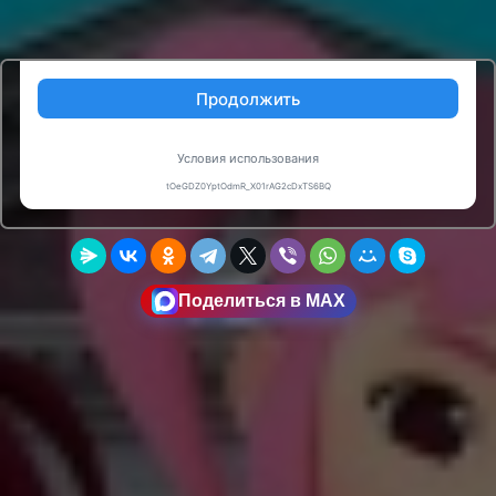
Поделиться в MAX