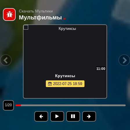
Скачать Мультики
Мультфильмы
11:00
Крутиксы
2022-07-25 18:59
1/20