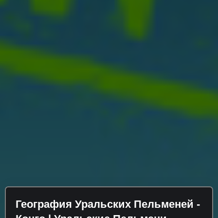
География Уральских Пельменей -