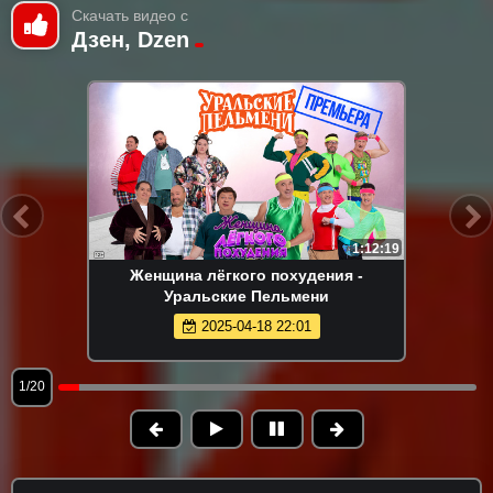
Скачать видео с
Дзен, Dzen
1:12:19
Женщина лёгкого похудения -
Уральские Пельмени
2025-04-18 22:01
1/20