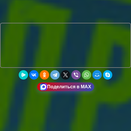
Поделиться в MAX