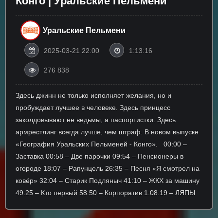
Конго | Уральские Пельмени
Уральские Пельмени
2025-03-21 22:00
1:13:16
276 838
Здесь джинн не только исполняет желания, но и
пробуждает лучшее в человеке. Здесь принцесс
заколдовывают не ведьмы, а паспортистки. Здесь
армрестлинг всегда лучше, чем штраф. В новом выпуске
«География Уральских Пельменей - Конго». 00:00 –
Заставка 00:58 – Две парочки 09:54 – Пенсионеры в
огороде 18:07 – Рапунцель 26:35 – Песня «Я смотрел на
ковёр» 32:04 – Старик Подляныч 41:10 – ЖКХ за машину
49:25 – Кто первый 58:50 – Корпоратив 1:08:19 – ЛЯПЫ