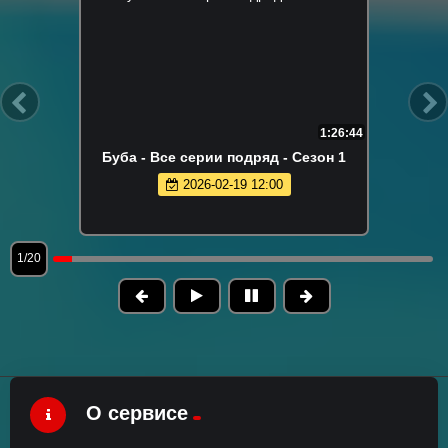
1:26:44
Буба - Все серии подряд - Сезон 1
2026-02-19 12:00
1/20
О сервисе