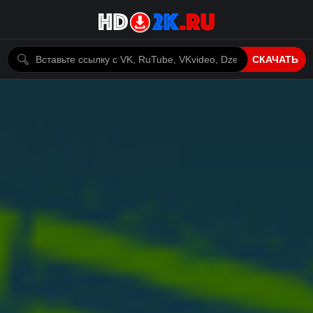
СКАЧАТЬ