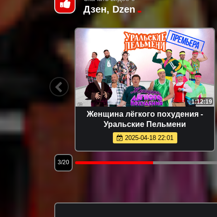
Дзен, Dzen
1:23:40
1:12:19
я Сила |
Женщина лёгкого похудения -
ни
Уральские Пельмени
2025-04-18 22:01
3/20