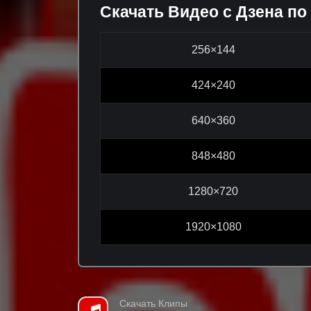
Скачать Видео с Дзена по
256×144
424×240
640×360
848×480
1280×720
1920×1080
Скачать Клипы