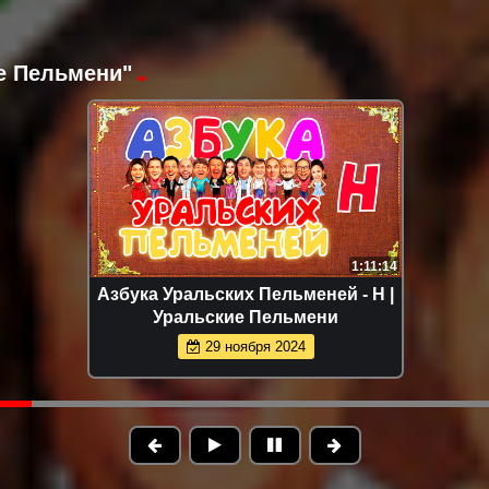
е Пельмени"
1:11:14
Азбука Уральских Пельменей - Н |
Уральские Пельмени
29 ноября 2024