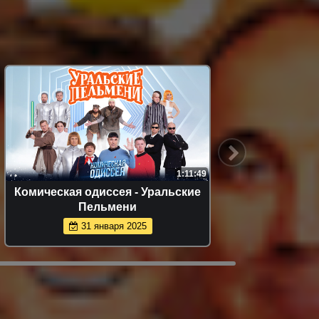
1:11:49
Комическая одиссея - Уральские
Икра
Пельмени
31 января 2025