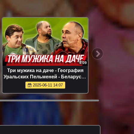
9:09
Три мужика на даче - География
Сбо
Уральских Пельменей - Беларусь |
Уральские Пельмени
2025-06-11 14:07