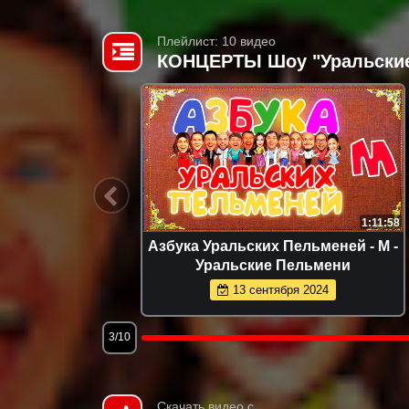
Плейлист: 10 видео
КОНЦЕРТЫ Шоу "Уральски
1:10:32
1:11:58
ьменей -
Азбука Уральских Пельменей - М -
льмени
Уральские Пельмени
13 сентября 2024
3/10
Скачать видео с