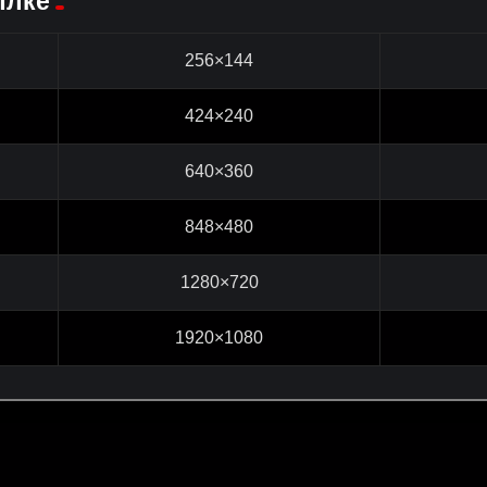
ылке
256×144
424×240
640×360
848×480
1280×720
1920×1080