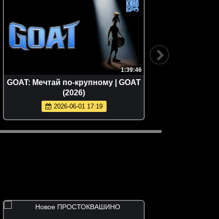
1:39:46
GOAT: Мечтай по-крупному | GOAT
След
(2026)
S
2026-06-01 17:19