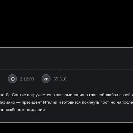
1
2:12:09
55 510
ано Де Сантис погружается в воспоминания о главной любви своей ж
 Мариано — президент Италии и готовится покинуть пост, но напос
напряжённом ожидании.