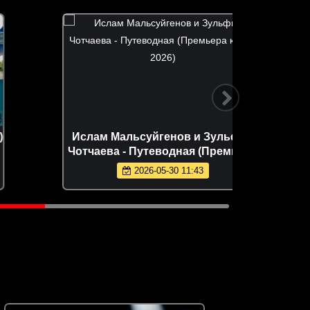
3:15
Ислам Мальсуйгенов и Зульфия
Gran 
Чотчаева - Путеводная (Премьера
клипа 2026)
2026-05-30 11:43