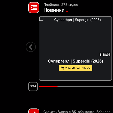
Плейлист: 278 видео
Новинки
2:36:35
1:48:08
ect Hail
Супергёрл | Supergirl (2026)
2026-07-28 16:29
3/44
Скачать Видео с ВК, вКонтакте, ВКвидео