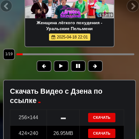
1:12:19
Женщина лёгкого похудения -
Уральские Пельмени
2025-04-18 22:01
1/19
Скачать Видео с Дзена по
ссылке
256×144
▬
СКАЧАТЬ
424×240
26.95MB
СКАЧАТЬ