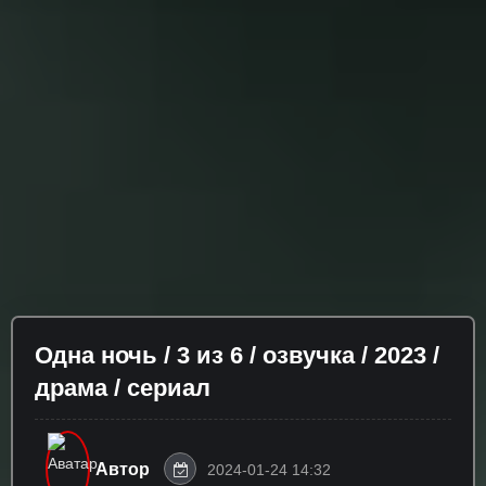
Одна ночь / 3 из 6 / озвучка / 2023 /
драма / сериал
Автор
2024-01-24 14:32