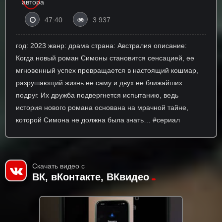
47:40
3 937
год: 2023 жанр: драма страна: Австралия описание:
Когда новый роман Симоны становится сенсацией, ее
мгновенный успех превращается в настоящий кошмар,
разрушающий жизнь ее саму и двух ее ближайших
подруг. Их дружба подвергнется испытанию, ведь
история нового романа основана на мрачной тайне,
которой Симона не должна была знать… #сериал
Скачать видео с
ВК, вКонтакте, ВКвидео