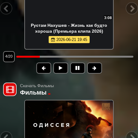
3:08
Рустам Нахушев - Жизнь как будто
хороша (Премьера клипа 2026)
2026-06-21 19:45
4/20
Скачать Фильмы
Фильмы