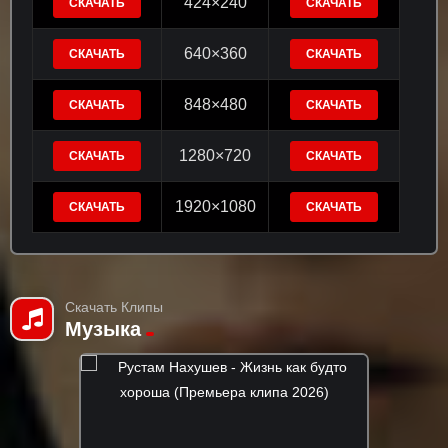
424×240
СКАЧАТЬ
СКАЧАТЬ
640×360
СКАЧАТЬ
СКАЧАТЬ
848×480
СКАЧАТЬ
СКАЧАТЬ
1280×720
СКАЧАТЬ
СКАЧАТЬ
1920×1080
СКАЧАТЬ
СКАЧАТЬ
Скачать Клипы
Музыка