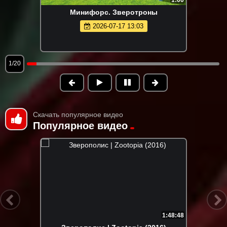
Минифорс. Зверотроны
2026-07-17 13:03
1/20
Скачать популярное видео
Популярное видео
1:48:48