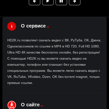
О сервисе
HD2K.ru позволяет скачать видео с ВК, РуТуба, ОК, Дзена,
Одноклассников по ссылке в MP4 в HD 720, Full HD 1080,
Ultra HD 4K качестве бесплатно онлайн, без регистрации!
С помощью HD2K.ru вы можете скачать видео на
компьютер, телефон или планшет без установки
специальных программ. Вы можете легко скачать видео с
VK, RuTube, VKvideo, Dzen, OK без torrent magnet, только
прямые ссылки.
О сайте