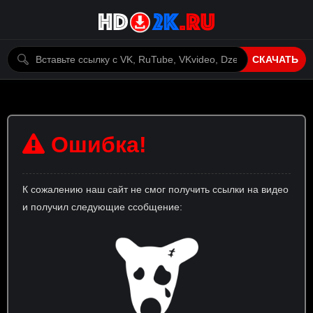
СКАЧАТЬ
Ошибка!
К сожалению наш сайт не смог получить ссылки на видео
и получил следующие ссобщение: