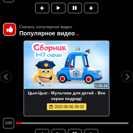
Скачать популярное видео
Популярное видео
1:45:28
Цып-Цып - Мультики для детей - Все
серии подряд!
2022-06-06 09:02
1/20