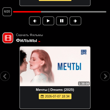
6/20
Скачать Фильмы
Фильмы
1:38:08
Мечты | Dreams (2025)
2026-07-07 18:34