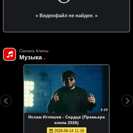
« Видеофайл не найден. »
Скачать Клипы
Музыка
3:10
Ислам Итляшев - Сердце (Премьера
клипа 2026)
2026-06-14 11:29