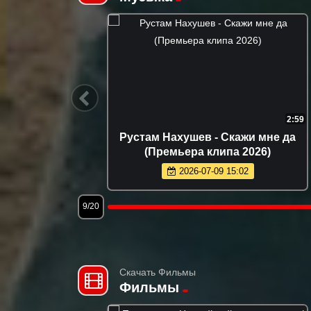
2:14
2:28
ьянка
Бахтавар - Бизнес Леди (Премьера
6)
клипа 2026)
2026-06-11 11:23
12/20
Скачать Фильмы
Фильмы