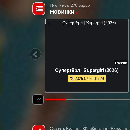
Плейлист: 278 видео
Новинки
2:36:35
1:48:08
ect Hail
Супергёрл | Supergirl (2026)
2026-07-28 16:29
3/44
Скачать Видео с ВК, вКонтакте, ВКвидео