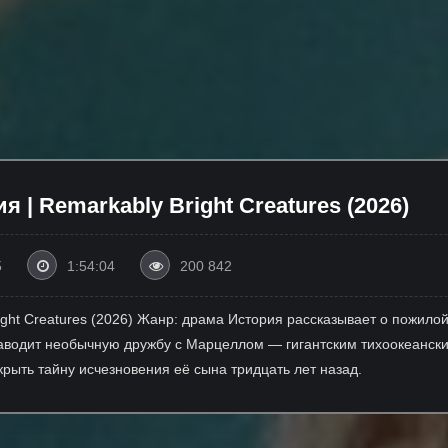
| Remarkably Bright Creatures (2026)
5
1:54:04
200 842
ght Creatures (2026) Жанр: драма История рассказывает о пожилой
аводит необычную дружбу с Марцеллом — гигантским тихоокеански
рыть тайну исчезновения её сына тридцать лет назад.