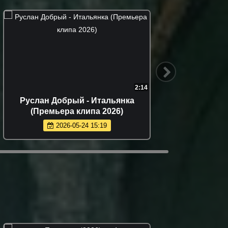
2:30
Misty - Летай (Премьера клипа 2026)
Юлия 
рук
2026-06-02 13:00