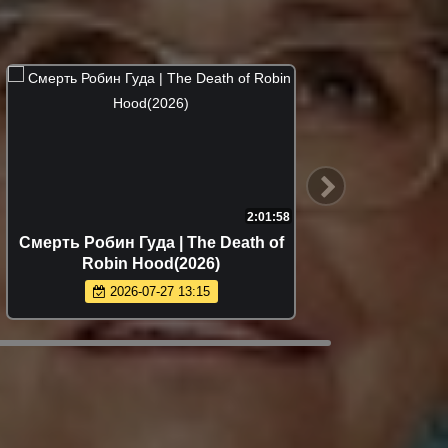
2:01:58
Смерть Робин Гуда | The Death of
72
Robin Hood(2026)
2026-07-27 13:15