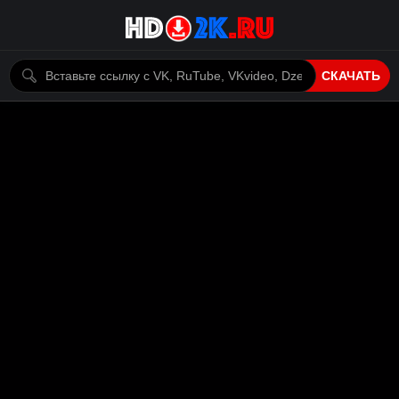
СКАЧАТЬ