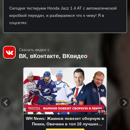
Сегодня тестируем Honda Jazz 1.4 AT с автоматической
коробкой передач, и разбираемся что к чему! Я в
соцсетях:
Скачать видео с
ВК, вКонтакте, ВКвидео
8:05
WH News: Жамнов повезет сборную в
Пекин, Овечкин в топ 10 лучших
игроков всех времен