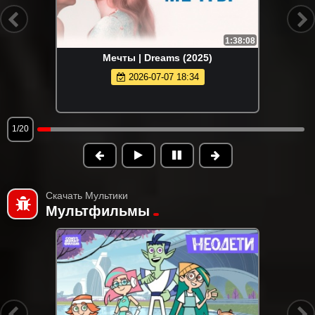
1:38:08
Мечты | Dreams (2025)
2026-07-07 18:34
1/20
Скачать Мультики
Мультфильмы