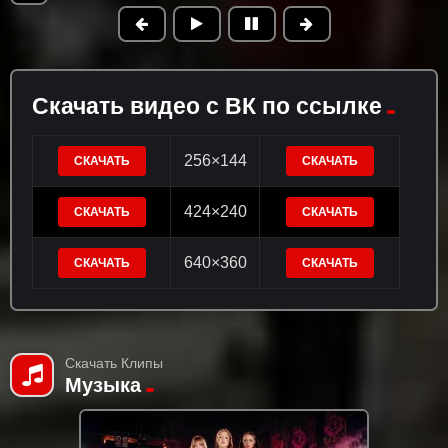
Скачать видео с ВК по ссылке
256×144
СКАЧАТЬ
СКАЧАТЬ
424×240
СКАЧАТЬ
СКАЧАТЬ
640×360
СКАЧАТЬ
СКАЧАТЬ
Скачать Клипы
Музыка