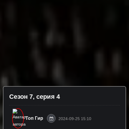
Сезон 7, серия 4
Топ Гир
2024-09-25 15:10