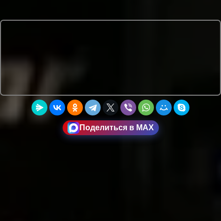
Поделиться в MAX