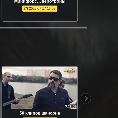
Минифорс. Зверотроны
Шко
2026-07-17 13:03
3:12:53
50 клипов шансона
ТОП ЛУ