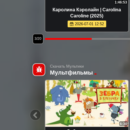
2:00:20
1:46:53
e Devil
Каролина Кэролайн | Carolina
)
Caroline (2025)
2026-07-01 12:52
3/20
Скачать Мультики
Мультфильмы
1:13
6:30