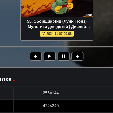
8:00
55. Сборщик Яиц (Луни Тюнз)
Мультики для детей | Дисней
Disney | Сериалы Netflix | Старые
2024-11-07 09:06
мультики
ылке
256×144
424×240