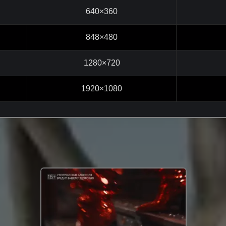
640×360
848×480
1280×720
1920×1080