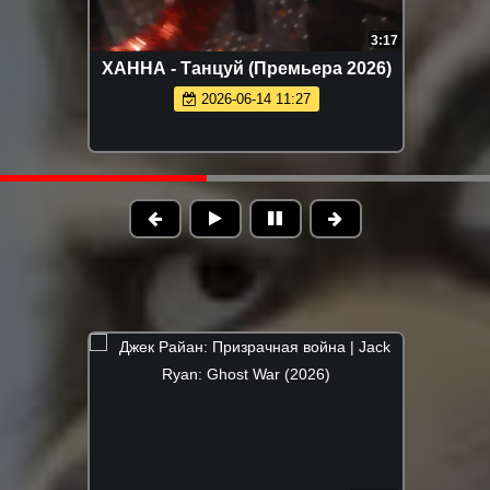
2:47
биев - Обернись
Фати Царикаева - Моё
 клипа 2026)
(Премьера клипа 20
05-26 11:05
2026-05-15 10:20