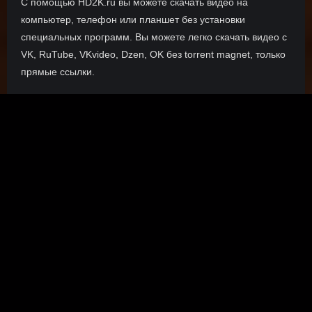
С помощью HD2K.ru вы можете скачать видео на
компьютер, телефон или планшет без установки
специальных программ. Вы можете легко скачать видео с
VK, RuTube, VKvideo, Dzen, OK без torrent magnet, только
прямые ссылки.
О сайте
Инофрмация о нас, о наших планах и новости сервиса, а
также о нашем браузерном расширении Save4K, где
скачать, как пользоваться.
ПОДРОБНЕЕ