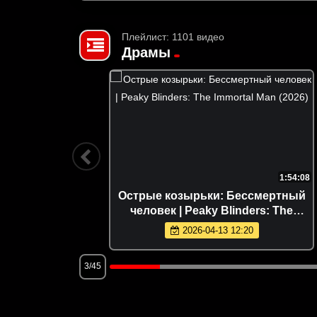
Плейлист: 1101 видео
Драмы
1:44:58
1:54:08
8)
Острые козырьки: Бессмертный
человек | Peaky Blinders: The
Immortal Man (2026)
2026-04-13 12:20
3/45