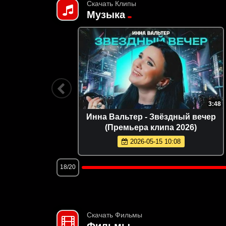
Скачать Клипы
Музыка
2:22
3:48
лето
Инна Вальтер - Звёздный вечер
6)
(Премьера клипа 2026)
2026-05-15 10:08
18/20
Скачать Фильмы
Фильмы