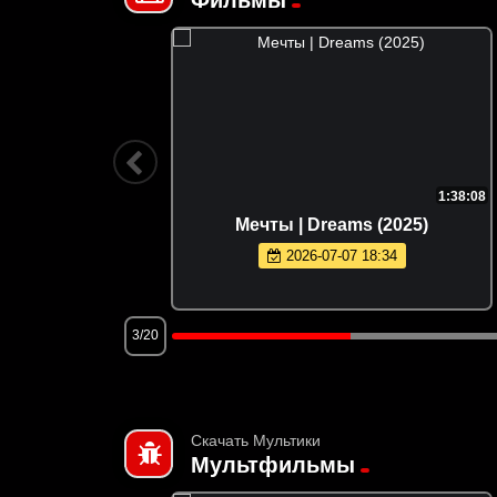
2:00:20
1:38:08
e Devil
Мечты | Dreams (2025)
)
2026-07-07 18:34
3/20
Скачать Мультики
Мультфильмы