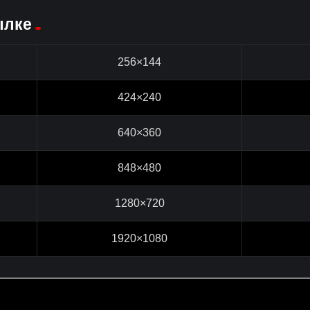
ылке
256×144
424×240
640×360
848×480
1280×720
1920×1080