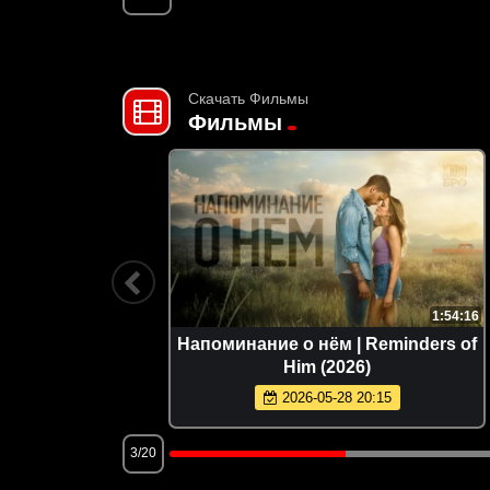
Скачать Фильмы
Фильмы
1:37:36
1:54:16
после
Напоминание о нём | Reminders of
fterlife
Him (2026)
2026-05-28 20:15
3/20