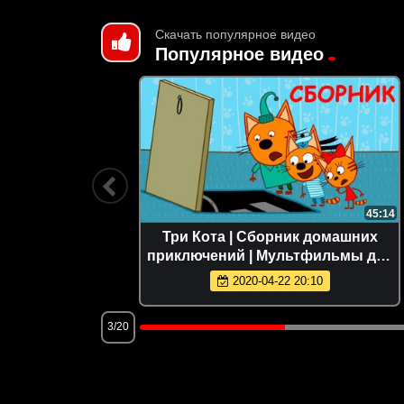
Скачать популярное видео
Популярное видео
3:16
45:14
емьера
Три Кота | Сборник домашних
приключений | Мультфильмы для
детей
2020-04-22 20:10
3/20