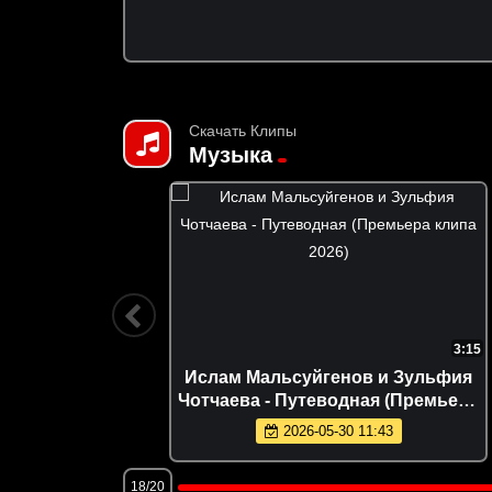
Скачать Клипы
Музыка
3:24
3:15
 сердце
Ислам Мальсуйгенов и Зульфия
6)
Чотчаева - Путеводная (Премьера
клипа 2026)
2026-05-30 11:43
18/20