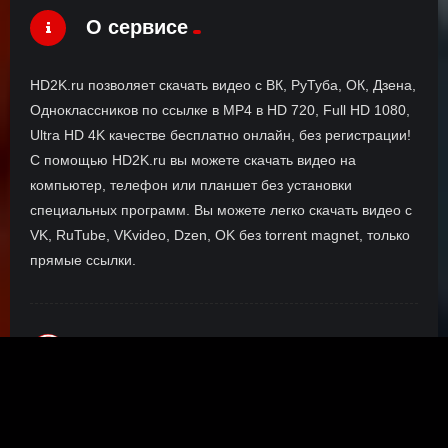
О сервисе
HD2K.ru позволяет скачать видео с ВК, РуТуба, ОК, Дзена,
Одноклассников по ссылке в MP4 в HD 720, Full HD 1080,
Ultra HD 4K качестве бесплатно онлайн, без регистрации!
С помощью HD2K.ru вы можете скачать видео на
компьютер, телефон или планшет без установки
специальных программ. Вы можете легко скачать видео с
VK, RuTube, VKvideo, Dzen, OK без torrent magnet, только
прямые ссылки.
О сайте
Инофрмация о нас, о наших планах и новости сервиса, а
также о нашем браузерном расширении Save4K, где