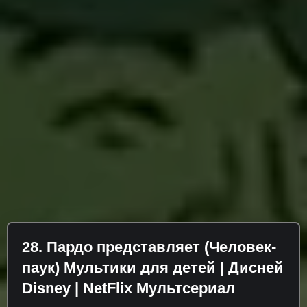
28. Пардо представляет (Человек-
паук) Мультики для детей | Дисней
Disney | NetFlix Мультсериал