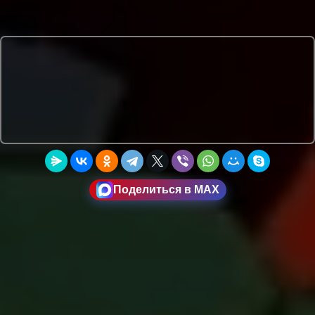
Поделиться в MAX