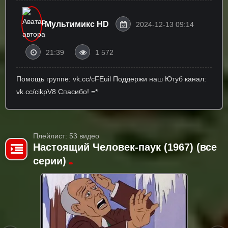
Мультимикс HD
2024-12-13 09:14
21:39
1 572
Помощь группе: vk.cc/cFEuil Поддержи наш Ютуб канал:
vk.cc/cikpV8 Спасибо! =*
Плейлист: 53 видео
Настоящий Человек-паук (1967) (все
серии)