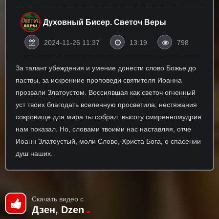
Духовный Бисер. Светоч Веры
2024-11-26 11:37
13:19
798
За талант убеждения и умение донести слово Божье до
паствы, за искренние проповеди святителя Иоанна
прозвали Златоустом. Воссиявшая как светоч огненный
уст твоих благодать вселенную просветила; нестяжания
сокровище для мира ты собрал, высоту смиренномудрия
нам показал. Но, словами твоими нас наставляя, отче
Иоанн Златоустый, моли Слово, Христа Бога, о спасении
душ наших.
Скачать видео с
Дзен, Dzen