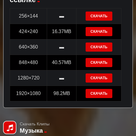
256×144
▬
СКАЧАТЬ
424×240
16.37MB
СКАЧАТЬ
640×360
▬
СКАЧАТЬ
848×480
40.57MB
СКАЧАТЬ
1280×720
▬
СКАЧАТЬ
1920×1080
98.2MB
СКАЧАТЬ
Скачать Клипы
Музыка