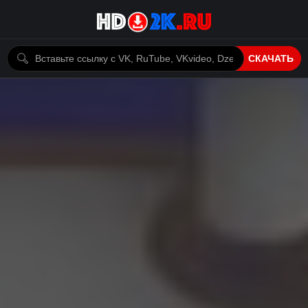
СКАЧАТЬ