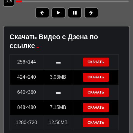
1/19
Скачать Видео с Дзена по
ссылке
256×144
▬
СКАЧАТЬ
424×240
3.03MB
СКАЧАТЬ
640×360
▬
СКАЧАТЬ
848×480
7.15MB
СКАЧАТЬ
1280×720
12.56MB
СКАЧАТЬ