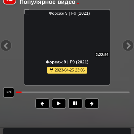
Популярное видео
2:22:56
Форсаж 9 | F9 (2021)
2023-04-25 23:06
1/20