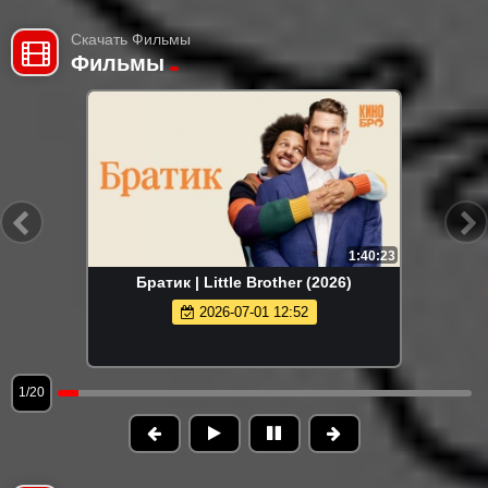
Скачать Фильмы
Фильмы
1:40:23
Братик | Little Brother (2026)
2026-07-01 12:52
1/20