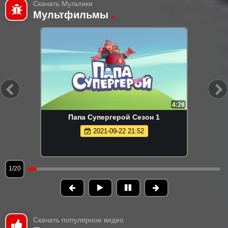
Скачать Мультики
Мультфильмы
4:28
Папа Супергерой Сезон 1
2021-09-22 21:52
1/20
Скачать популярное видео