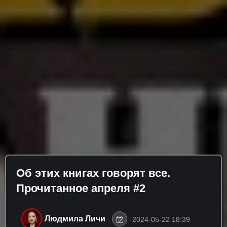
Об этих книгах говорят все.
Прочитанное апреля #2
Людмила Личи
2024-05-22 18:39