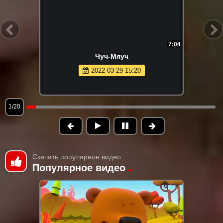
7:04
Чуч-Мяуч
2022-03-29 15:20
1/20
Скачать популярное видео
Популярное видео