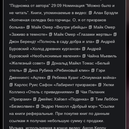
"Подножка от автора" 29:09 Номинация "Можно было и
не читать". Книги, упоминаемые в видео: 📗 Алан Брэдли
«Копченая селедка без горчицы. О, я от призраков
больна» 📗 Майк Омер «Внутри убийцы» 📗 Майк Омер
«Заживо в темноте» 📗 Майк Омер «Глазами жертвы» 📗
Джон Берендт «Полночь в саду добра и зла» 📗 Андрей
Буровский «Холод древних курганов» 📗 Андрей
Буровский «Необъяснимые явления» 📗 Чайна Мьевиль
«Железный совет» 📗 Дональд Майкл Томас «Белый
отель» 📗 Дина Рубина «Рябиновый клин» 📗 Гэри
Дженнингс «Ацтек» 📗 Ребекка Куанг «Опиумная война»
📗 Карлос Руис Сафон «Лабиринт призраков» 📗 Уилки
Коллинз «Отель с привидениями» 📗 Чак Паланик
«Призраки» 📗 Джеймс Хэйзел «Поденка» 📗 Тим Леббон
«Безмолвие» 📗 Эндрю Николл «Добрый мэр» *Ссылки
на книги реферальные. При покупке книг по данным
ссылкам я получаю небольшую сумму с продажи.
Музыка, используемая в конце видео: Aaron Kenny...