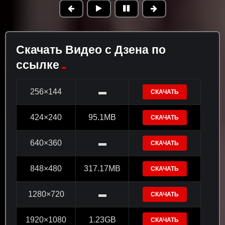
Скачать Видео с Дзена по
ссылке
256×144
▬
СКАЧАТЬ
424×240
95.1MB
СКАЧАТЬ
640×360
▬
СКАЧАТЬ
848×480
317.17MB
СКАЧАТЬ
1280×720
▬
СКАЧАТЬ
1920×1080
1.23GB
СКАЧАТЬ