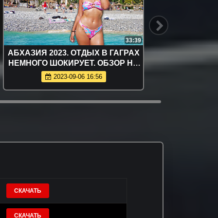
33:39
АБХАЗИЯ 2023. ОТДЫХ В ГАГРАХ
АБХАЗИ
НЕМНОГО ШОКИРУЕТ. ОБЗОР НА
шок. Це
ПЛЯЖИ, ЦЕНЫ
2023-09-06 16:56
СКАЧАТЬ
СКАЧАТЬ