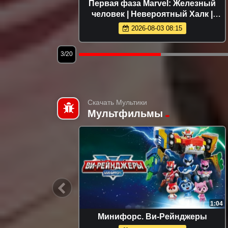
26)
Первая фаза Marvel: Железный
человек | Невероятный Халк |
Железный человек 2 | Тор | Первый
2026-08-03 08:15
мститель | Мстители
3/20
Скачать Мультики
Мультфильмы
13:10
1:04
ватели
Минифорс. Ви-Рейнджеры