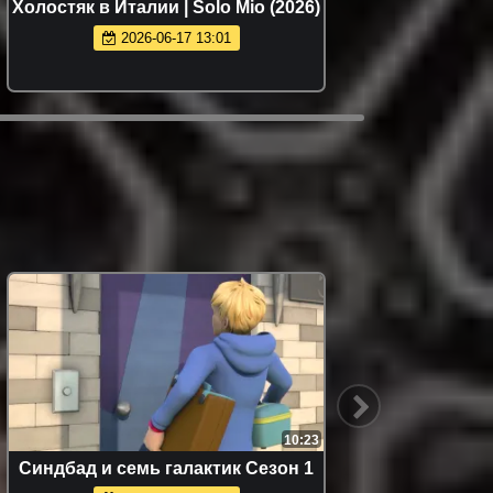
Холостяк в Италии | Solo Mio (2026)
Энола
2026-06-17 13:01
10:23
Синдбад и семь галактик Сезон 1
Сбор