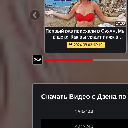
18:12
37:22
-е Новые
Первый раз приехали в Сухум. Мы
 2026
в шоке. Как выглядит пляж в
Абхазии
2024-08-02 12:16
3/19
Скачать Видео с Дзена по
256×144
424×240