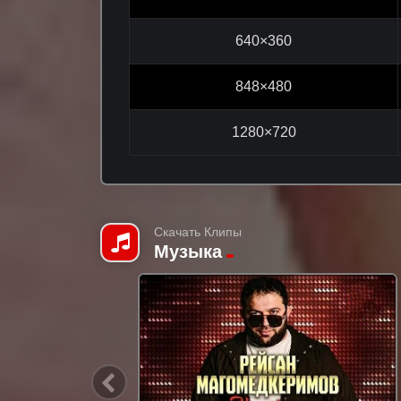
640×360
848×480
1280×720
Скачать Клипы
Музыка