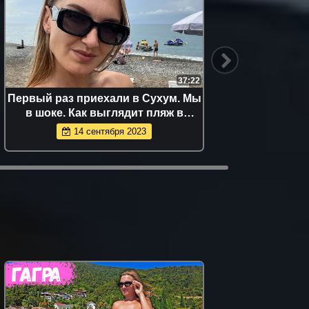
37:22
Первый раз приехали в Сухум. Мы
НОВ
в шоке. Как выглядит пляж в
АБХА
Абхазии
ОТЕЛЬ
14 сентября 2023