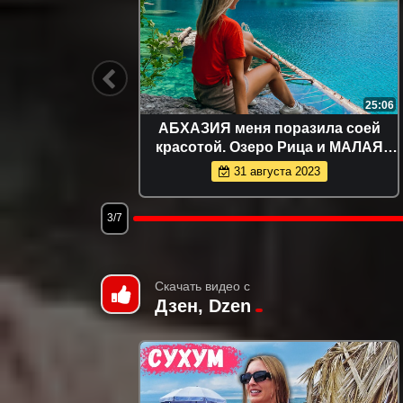
31:31
25:06
туристам
АБХАЗИЯ меня поразила соей
в горы,
красотой. Озеро Рица и МАЛАЯ
РИЦА.
31 августа 2023
3/7
Скачать видео с
Дзен, Dzen