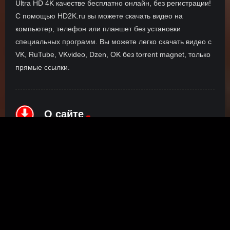
Ultra HD 4K качестве бесплатно онлайн, без регистрации!
С помощью HD2K.ru вы можете скачать видео на
компьютер, телефон или планшет без установки
специальных программ. Вы можете легко скачать видео с
VK, RuTube, VKvideo, Dzen, OK без torrent magnet, только
прямые ссылки.
О сайте
Инофрмация о нас, о наших планах и новости сервиса, а
также о нашем браузерном расширении Save4K, где
скачать, как пользоваться.