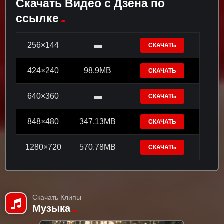
Скачать Видео с Дзена по
ссылке
256×144
▬
СКАЧАТЬ
424×240
98.9MB
СКАЧАТЬ
640×360
▬
СКАЧАТЬ
848×480
347.13MB
СКАЧАТЬ
1280×720
570.78MB
СКАЧАТЬ
Скачать Клипы
Музыка