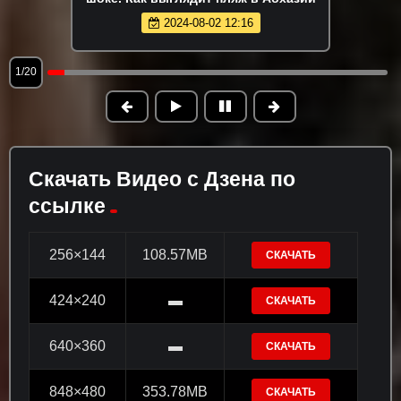
2024-08-02 12:16
1/20
Скачать Видео с Дзена по
ссылке
256×144
108.57MB
СКАЧАТЬ
424×240
▬
СКАЧАТЬ
640×360
▬
СКАЧАТЬ
848×480
353.78MB
СКАЧАТЬ