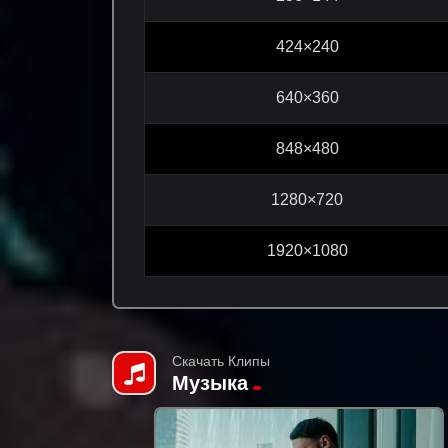
424×240
640×360
848×480
1280×720
1920×1080
Скачать Клипы
Музыка