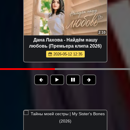
3:40
3
кайфуем
Светлана Ларионова - Разбита
 2026)
луна (Премьера клипа 2026)
14
2026-06-17 11:05