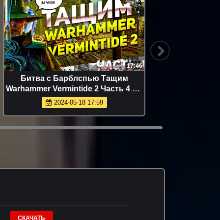
17:46
Битва с Барблспью Тащим
Пара
Warhammer Vermintide 2 Часть 4 ПК
странн
#вархамер #крысы #видеоигры
40000
2024-05-18 17:59
СКАЧАТЬ