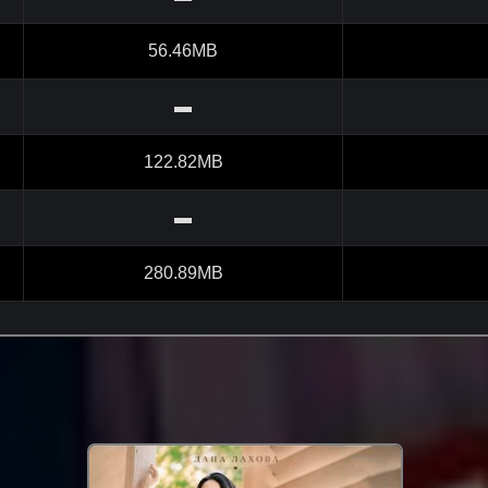
56.46MB
▬
122.82MB
▬
280.89MB