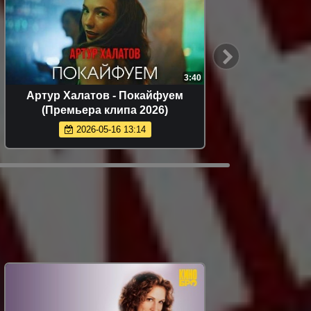
:52
2:31
я
Руслан Шанов, Amina T - Не верну я
(Премьера клипа 2026)
2026-05-16 13:10