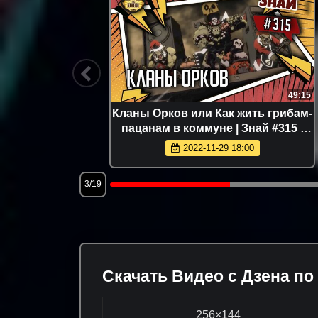
54:21
49:15
ылинный
Кланы Орков или Как жить грибам-
пацанам в коммуне | Знай #315 |
Warhammer 40000
2022-11-29 18:00
3/19
Скачать Видео с Дзена по
256×144