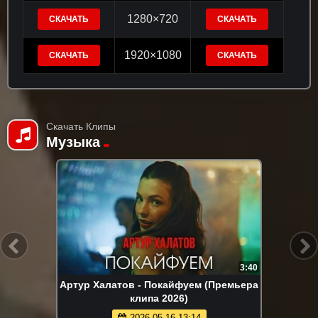
1280×720
СКАЧАТЬ
СКАЧАТЬ
1920×1080
СКАЧАТЬ
СКАЧАТЬ
Скачать Клипы
Музыка
3:40
Артур Халатов - Покайфуем (Премьера
клипа 2026)
2026-05-16 13:14