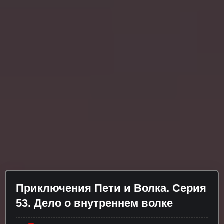
Приключения Пети и Волка. Серия
53. Дело о внутреннем волке