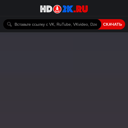
СКАЧАТЬ