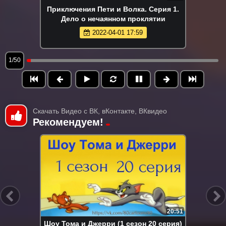
Приключения Пети и Волка. Серия 1.
Дело о нечаянном проклятии
2022-04-01 17:59
1/50
Скачать Видео с ВК, вКонтакте, ВКвидео
Рекомендуем!
20:51
Шоу Тома и Джерри (1 сезон 20 серия)