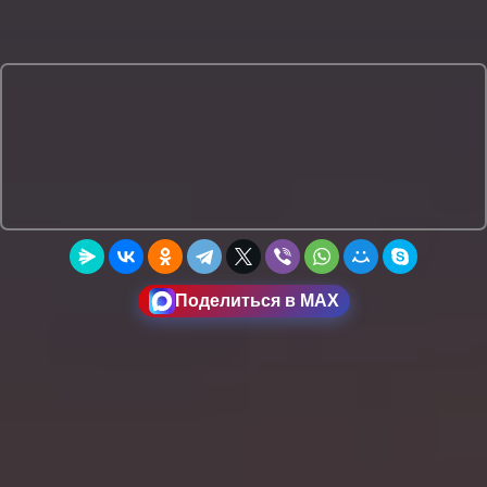
Поделиться в MAX