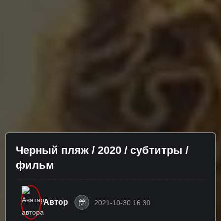
Черный пляж / 2020 / субтитры /
фильм
Автор
2021-10-30 16:30