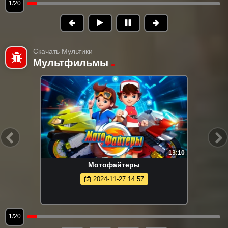
1/20
Скачать Мультики
Мультфильмы
13:10
Мотофайтеры
2024-11-27 14:57
1/20