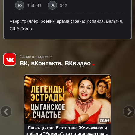
1:55:41
942
жанр: триллер, боевик, драма страна: Испания, Бельгия,
США #кино
Скачать видео с
ВК, вКонтакте, ВКвидео
38:56
Яшка-цыган, Екатерина Жемчужная и
звёзды "Ромэна": как цыганская песня