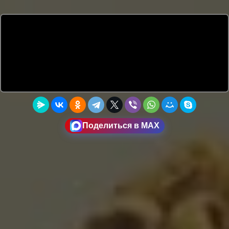
Поделиться в MAX