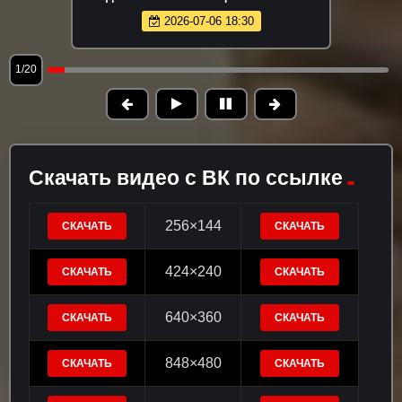
покорила СССР
2026-07-06 18:30
1/20
Скачать видео с ВК по ссылке
256×144
СКАЧАТЬ
СКАЧАТЬ
424×240
СКАЧАТЬ
СКАЧАТЬ
640×360
СКАЧАТЬ
СКАЧАТЬ
848×480
СКАЧАТЬ
СКАЧАТЬ