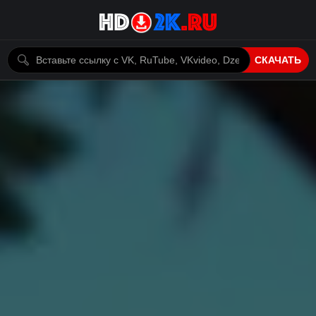
СКАЧАТЬ