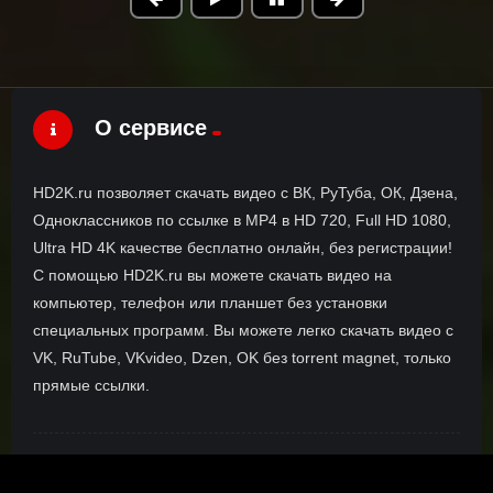
О сервисе
HD2K.ru позволяет скачать видео с ВК, РуТуба, ОК, Дзена,
Одноклассников по ссылке в MP4 в HD 720, Full HD 1080,
Ultra HD 4K качестве бесплатно онлайн, без регистрации!
С помощью HD2K.ru вы можете скачать видео на
компьютер, телефон или планшет без установки
специальных программ. Вы можете легко скачать видео с
VK, RuTube, VKvideo, Dzen, OK без torrent magnet, только
прямые ссылки.
О сайте