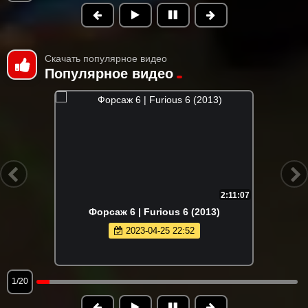
Скачать популярное видео
Популярное видео
2:11:07
Форсаж 6 | Furious 6 (2013)
2023-04-25 22:52
1/20