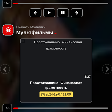
1/20
Скачать Мультики
Мультфильмы
3:27
Простоквашино. Финансовая
грамотность
2024-12-07 11:00
1/20