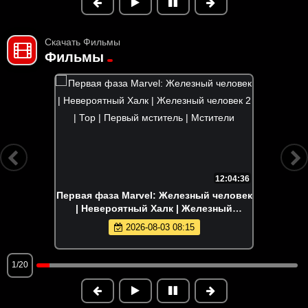
Скачать Фильмы
Фильмы
12:04:36
Первая фаза Marvel: Железный человек
| Невероятный Халк | Железный
человек 2 | Тор | Первый мститель |
2026-08-03 08:15
Мстители
1/20