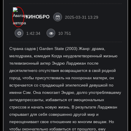
КИНОБРО
2025-03-31 13:29
1:42:34
10 751
Страна садов | Garden State (2003) Жанр: драма,
мелодрама, комедия Когда неудовлетворенный жизнью
телевизионный актер Эндрю Ларджман после
десятилетнего отсутствия возвращается в свой родной
город, чтобы присутствовать на похоронах матери, он
встречается со страдающей эпилепсией девушкой по
имени Сэм. Она помогает Эндрю, долго употреблявшему
антидепрессанты, избавиться от эмоциональных
стрессов и начать новую жизнь. В результате Ларджман
открывает для себя совершенно другой мир и
переоценивает свое отношение ко многим вещам. Но
чтобы окончательно избавиться от прошлого, ему