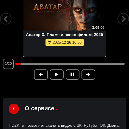
3:09:06
Аватар 3: Пламя и пепел фильм, 2025
2025-12-26 16:56
1/20
О сервисе
HD2K.ru позволяет скачать видео с ВК, РуТуба, ОК, Дзена,