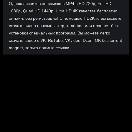
Одноклассников по ссылке в MP4 в HD 720p, Full HD
1080p, Quad HD 1440p, Ultra HD 4K качестве бесплатно
онлайн, без регистрации! С помощью HD2K.ru вы можете
скачать видео на компьютер, телефон или планшет без
установки специальных программ. Вы можете легко
скачать видео с VK, RuTube, VKvideo, Dzen, OK без torrent
magnet, только прямые ссылки.
О сайте
Инофрмация о нас, о наших планах и новости сервиса, а
также о нашем браузерном расширении Save4K, где
скачать, как пользоваться.