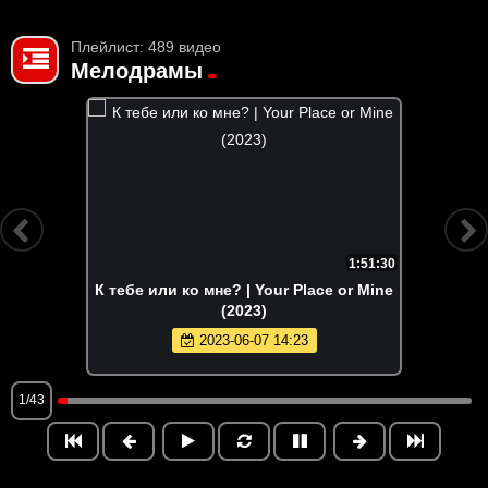
Плейлист: 489 видео
Мелодрамы
1:51:30
К тебе или ко мне? | Your Place or Mine
(2023)
2023-06-07 14:23
1/43