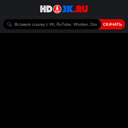
СКАЧАТЬ