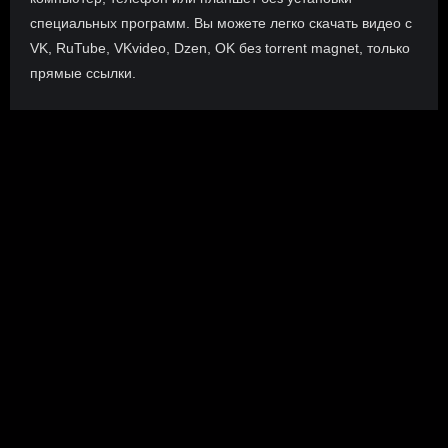
специальных программ. Вы можете легко скачать видео с
VK, RuTube, VKvideo, Dzen, OK без torrent magnet, только
прямые ссылки.
О сайте
Инофрмация о нас, о наших планах и новости сервиса, а
также о нашем браузерном расширении Save4K, где
скачать, как пользоваться.
ПОДРОБНЕЕ