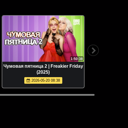
1:50:38
Чумовая пятница 2 | Freakier Friday
Брат
(2025)
2026-05-20 08:38