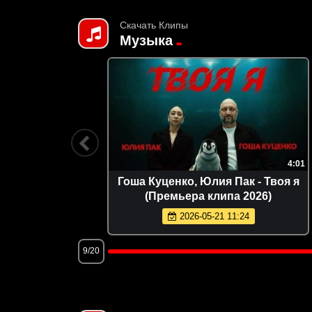
Скачать Клипы
Музыка
2:31
4:01
е верну я
Гоша Куценко, Юлия Пак - Твоя я
6)
(Премьера клипа 2026)
2026-05-21 11:24
9/20