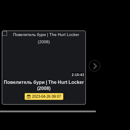
2:10:43
Повелитель бури | The Hurt Locker
Убить Бил
(2008)
2023-04-26 09:07