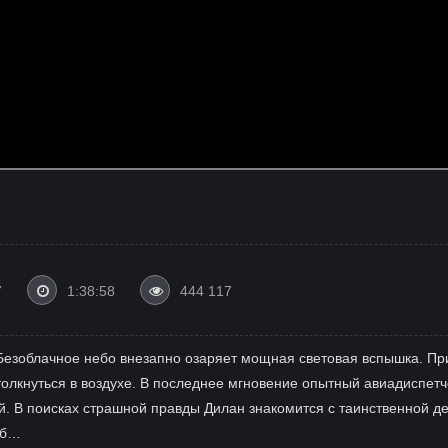
7
1:38:58
444 117
 Безоблачное небо внезапно озаряет мощная световая вспышка. Пр
олкнуться в воздухе. В последнее мгновение опытный авиадиспетч
й. В поисках страшной правды Дилан знакомится с таинственной де
еб…