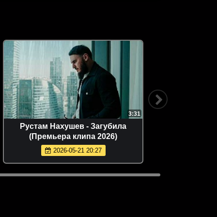
3:31
Рустам Нахушев - Загубила
Фат
(Премьера клипа 2026)
(
2026-05-21 20:27