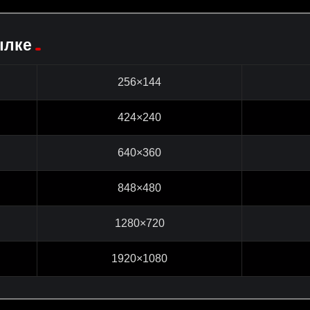
ылке
256×144
424×240
640×360
848×480
1280×720
1920×1080