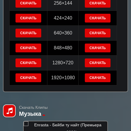
256×144
СКАЧАТЬ
СКАЧАТЬ
424×240
СКАЧАТЬ
СКАЧАТЬ
640×360
СКАЧАТЬ
СКАЧАТЬ
848×480
СКАЧАТЬ
СКАЧАТЬ
1280×720
СКАЧАТЬ
СКАЧАТЬ
1920×1080
СКАЧАТЬ
СКАЧАТЬ
Скачать Клипы
Музыка