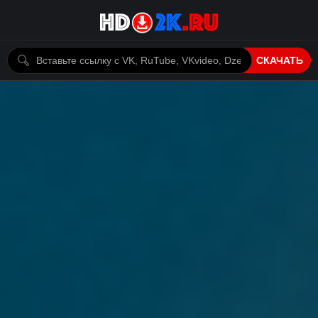
СКАЧАТЬ