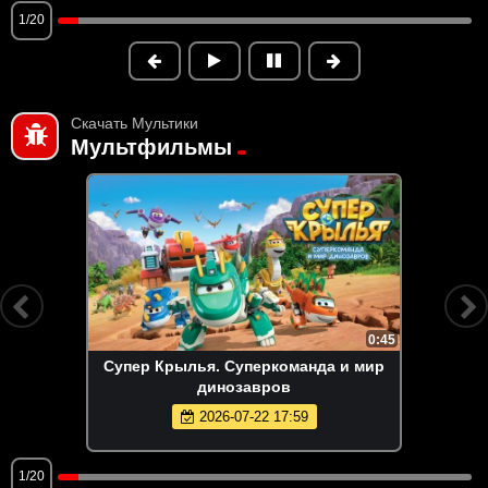
1/20
Скачать Мультики
Мультфильмы
0:45
Супер Крылья. Суперкоманда и мир
динозавров
2026-07-22 17:59
1/20