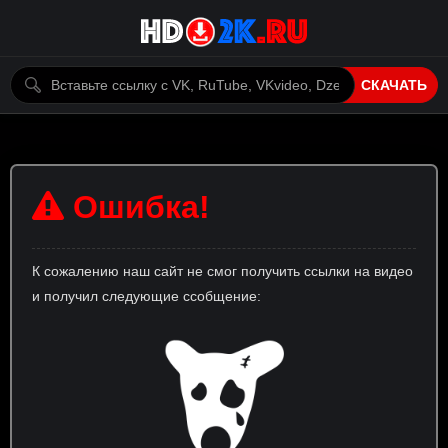
СКАЧАТЬ
Ошибка!
К сожалению наш сайт не смог получить ссылки на видео
и получил следующие ссобщение: