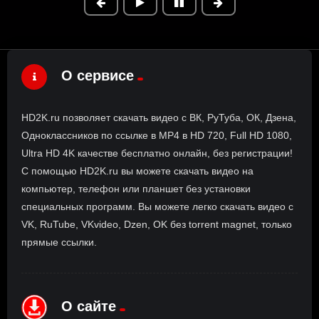
О сервисе
HD2K.ru позволяет скачать видео с ВК, РуТуба, ОК, Дзена,
Одноклассников по ссылке в MP4 в HD 720, Full HD 1080,
Ultra HD 4K качестве бесплатно онлайн, без регистрации!
С помощью HD2K.ru вы можете скачать видео на
компьютер, телефон или планшет без установки
специальных программ. Вы можете легко скачать видео с
VK, RuTube, VKvideo, Dzen, OK без torrent magnet, только
прямые ссылки.
О сайте