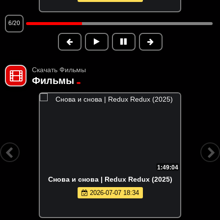
6/20
Скачать Фильмы
Фильмы
1:49:04
Снова и снова | Redux Redux (2025)
2026-07-07 18:34