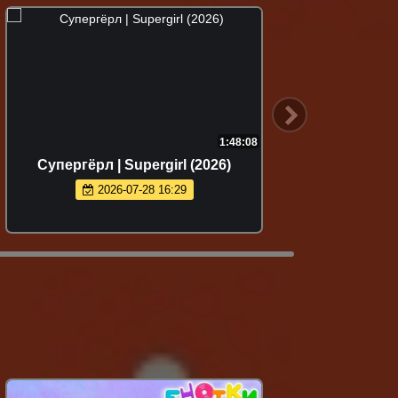
1:48:08
Супергёрл | Supergirl (2026)
Обит
смерти 
2026-07-28 16:29