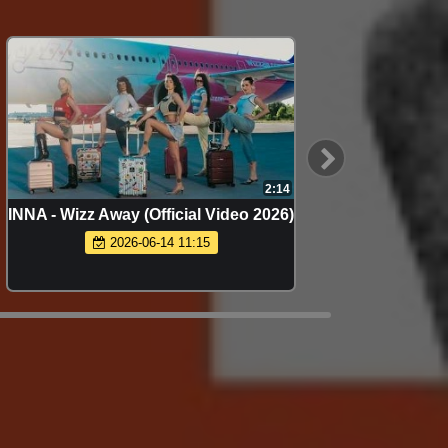
2:14
INNA - Wizz Away (Official Video 2026)
Го
(
2026-06-14 11:15