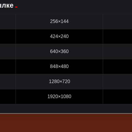
ылке
256×144
424×240
640×360
848×480
1280×720
1920×1080