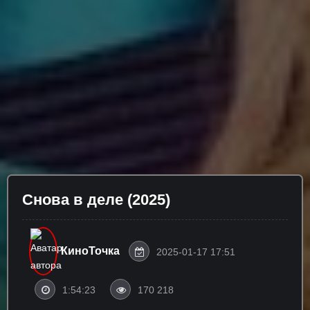
Снова в деле (2025)
КиноТочка
2025-01-17 17:51
1:54:23
170 218