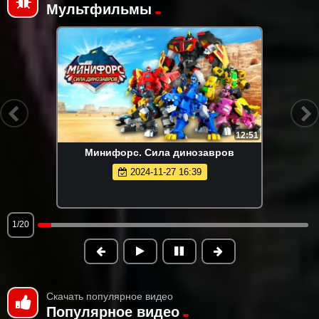
Мультфильмы
12:51
Минифорс. Сила динозавров
2024-11-27 16:39
1/20
Скачать популярное видео
Популярное видео