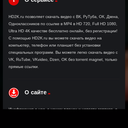
HD2K.ru позволяет скачать видео с ВК, РуТуба, ОК, Дзена,
Одноклассников по ссылке в MP4 в HD 720, Full HD 1080,
Ultra HD 4K качестве бесплатно онлайн, без регистрации!
С помощью HD2K.ru вы можете скачать видео на
компьютер, телефон или планшет без установки
специальных программ. Вы можете легко скачать видео с
VK, RuTube, VKvideo, Dzen, OK без torrent magnet, только
прямые ссылки.
О сайте
Инофрмация о нас, о наших планах и новости сервиса, а
также о нашем браузерном расширении Save4K, где
скачать, как пользоваться.