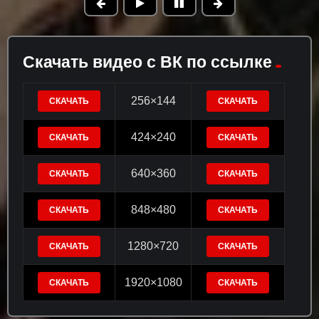
Скачать видео с ВК по ссылке
256×144
СКАЧАТЬ
СКАЧАТЬ
424×240
СКАЧАТЬ
СКАЧАТЬ
640×360
СКАЧАТЬ
СКАЧАТЬ
848×480
СКАЧАТЬ
СКАЧАТЬ
1280×720
СКАЧАТЬ
СКАЧАТЬ
1920×1080
СКАЧАТЬ
СКАЧАТЬ