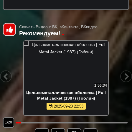
Скачать Видео с ВК, вКонтакте, ВКвидео
Рекомендуем!
1:56:34
Цельнометаллическая оболочка | Full
Metal Jacket (1987) (Гоблин)
2025-09-23 22:53
1/20