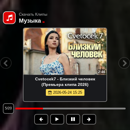
Скачать Клипы
Музыка
2:46
Cvetocek7 - Близкий человек
(Премьера клипа 2026)
2026-05-24 15:25
5/20