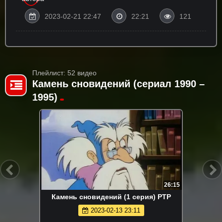
2023-02-21 22:47
22:21
121
Плейлист: 52 видео
Камень сновидений (сериал 1990 –
1995)
26:15
Камень сновидений (1 серия) РТР
2023-02-13 23:11