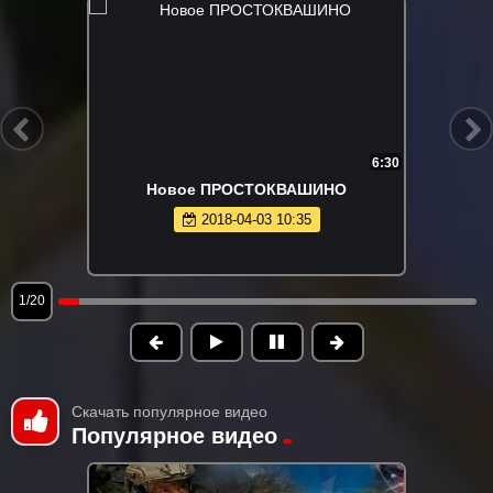
6:30
Новое ПРОСТОКВАШИНО
2018-04-03 10:35
1/20
Скачать популярное видео
Популярное видео