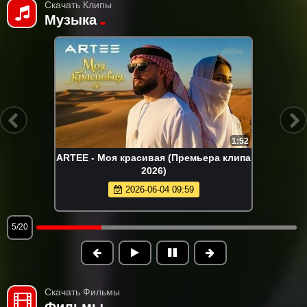
Скачать Клипы
Музыка
3:40
Стас Михайлов, Люся Чеботина -
Обнимай (Премьера клипа 2026)
2026-05-16 13:00
6/20
Скачать Фильмы
Фильмы