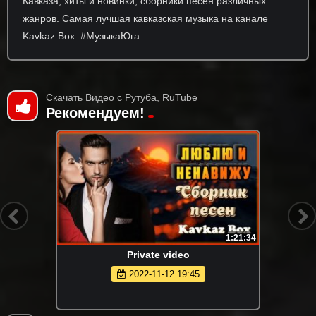
Кавказа, хиты и новинки, сборники песен различных
жанров. Самая лучшая кавказская музыка на канале
Kavkaz Box. #МузыкаЮга
Скачать Видео с Рутуба, RuTube
Рекомендуем!
1:21:34
Private video
2022-11-12 19:45