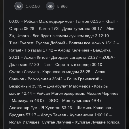
1:02:50
5 966
00:00 ‒ Рейсан Магомедкеримов - Ты моя 02:35 ‒ Khalif -
Стерва 05:28 ‒ Karen ТУЗ - Душа хулигана 08:17 ‒ Alim
Zu, Umaro - Все будет в самом лучшем виде 2 12:10 ‒
Tural Everest, Руслан Добрый - Волкам все можно 15:12 ‒
Rafael - По газам 17:42 ‒ Амрид Келечиев - Бандитка
20:21 ‒ Аслан Кятов - Догорает сигарета 23:27 ‒ ZUBA -
Доля моя 27:30 ‒ Гаго - Спрятать в сердце 30:10 ‒
Султан Лагучев - Коронована мадам 33:25 ‒ Аслан
Суюнов - Вор-хулиган 36:42 ‒ Гоша Грачевский -
Бездомный 39:45 ‒ Джамбулат Магомедов - Козырь
масти 42:44 ‒ Рейсан Магомедкеримов, Михаил Черняев
- Марихуана 46:07 ‒ ЭGO - Моя хулиганка 49:47 ‒
Александр Гум - Я Хулиган 53:26 ‒ Шамиль Кашешов -
Бродяга 57:17 ‒ Артур Текеев - Хулиганочка 1:00:16 ‒
Ислам Итляшев, Султан Лагучев - Хулиган Лучшие голоса