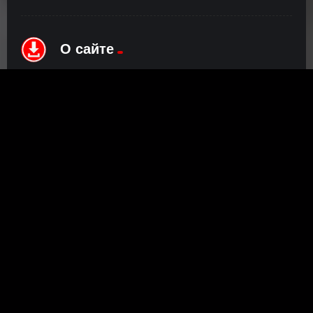
О сайте
Инофрмация о нас, о наших планах и новости сервиса, а
также о нашем браузерном расширении Save4K, где
скачать, как пользоваться.
ПОДРОБНЕЕ
Правообладателям
©