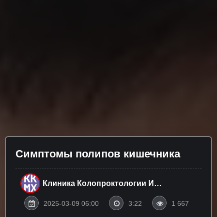
Симптомы полипов кишечника
Клиника Колопроктологии И
Малоинвазивной Хирургии Им. И.
М. Сеченова
2025-03-09 06:00
3:22
1 667