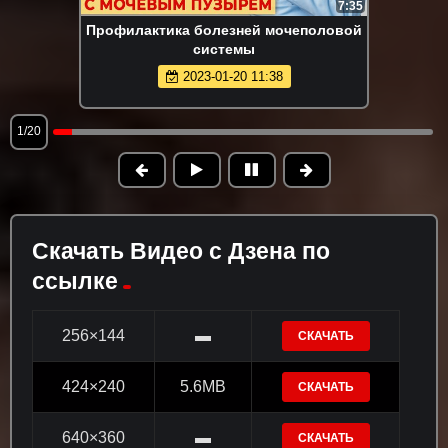
7:35
Профилактика болезней мочеполовой
системы
2023-01-20 11:38
1/20
Скачать Видео с Дзена по
ссылке
256×144
▬
СКАЧАТЬ
424×240
5.6MB
СКАЧАТЬ
640×360
▬
СКАЧАТЬ