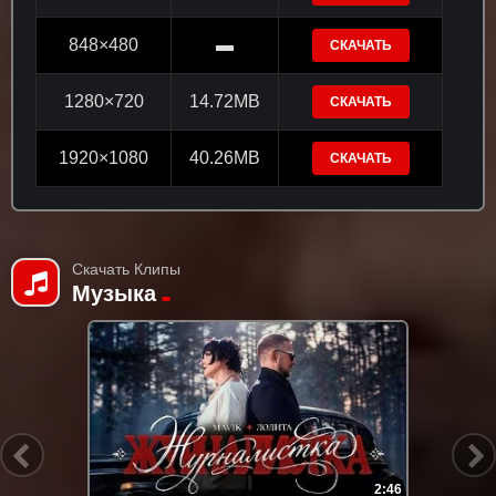
848×480
▬
СКАЧАТЬ
1280×720
14.72MB
СКАЧАТЬ
1920×1080
40.26MB
СКАЧАТЬ
Скачать Клипы
Музыка
4:06