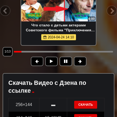
4:00
Что стало с детьми актерами
Советского фильма "Приключения
Буратино" спустя 49 лет!
2024-04-24 14:10
1/13
Скачать Видео с Дзена по
ссылке
256×144
▬
СКАЧАТЬ