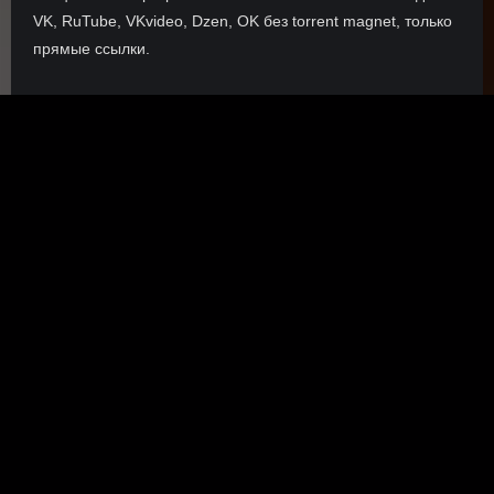
VK, RuTube, VKvideo, Dzen, OK без torrent magnet, только
прямые ссылки.
О сайте
Инофрмация о нас, о наших планах и новости сервиса, а
также о нашем браузерном расширении Save4K, где
скачать, как пользоваться.
ПОДРОБНЕЕ