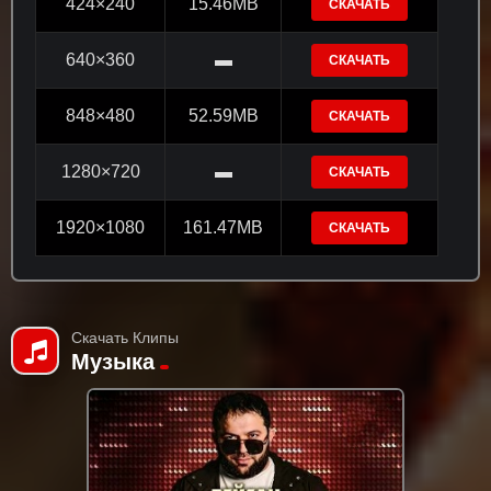
424×240
15.46MB
СКАЧАТЬ
640×360
▬
СКАЧАТЬ
848×480
52.59MB
СКАЧАТЬ
1280×720
▬
СКАЧАТЬ
1920×1080
161.47MB
СКАЧАТЬ
Скачать Клипы
Музыка