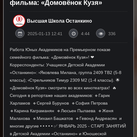
фильма: «Домовёнок Кузя»
Высшая Школа Останкино
2025-01-13 12:41
4:44
336
Работа Юных Академиков на Премьерном показе
семейного фильма: «Домовёнок Кузя»! ❤
Корреспонденты: Учащиеся Детской Академии
«Останкино»: ▫Яковлева Милана, группа 2409 ТВ2 (5-8
классы); ▫Стрельников Тимур 2309 М2 (1-4 классы). 🌟
«Домовёнок Кузя» смотрите во всех кинотеатрах! 🔥
Сегодня в репортаже наших академиков: 🔹Гарик
Харламов 🔹Сергей Бурунов 🔹София Петрова
🔹Карина Каграманян 🔹Люсьен Пылаева 🔹Женя
Малахова 🔹Михаил Башкатов 🔹Гевонд Андреасян и
многие другие • • • • • ✅ ЯНВАРЬ 2025 - СТАРТ ЗАНЯТИЙ
в Детской Академии «Останкино» и Юношеской